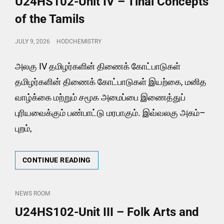
U24HS102-Unit IV – Tinai Concepts
OF
TAMILS
of the Tamils
TO
THE
POSTED
JULY 9, 2026
HODCHEMISTRY
INDIAN
ON
NATIONAL
MOVEMENT
அலகு IV தமிழர்களின் திணைக் கோட்பாடுகள்
AND
தமிழர்களின் திணைக் கோட்பாடுகள் இயற்கை, மனித
INDIAN
வாழ்க்கை மற்றும் சமூக அமைப்பை இணைத்துப்
CULTURE
புரியவைக்கும் பண்பாட்டு மரபாகும். இவ்வலகு அகம்–
புறம்,
U24HS102-
CONTINUE READING
UNIT
IV
–
CAT
NEWS ROOM
TINAI
LINKS
U24HS102-Unit III – Folk Arts and
CONCEPTS
OF