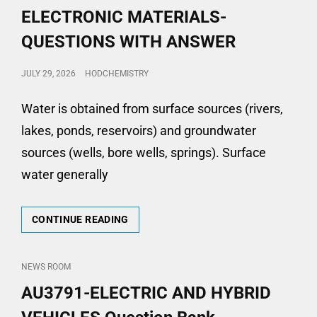
ELECTRONIC MATERIALS-
QUESTIONS WITH ANSWER
POSTED
JULY 29, 2026
HODCHEMISTRY
ON
Water is obtained from surface sources (rivers,
lakes, ponds, reservoirs) and groundwater
sources (wells, bore wells, springs). Surface
water generally
U24CY102-
CONTINUE READING
CHEMISTRY
FOR
ELECTRONIC
CAT
NEWS ROOM
MATERIALS-
LINKS
AU3791-ELECTRIC AND HYBRID
QUESTIONS
WITH