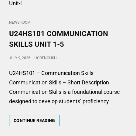
Unit-I
CAT
NEWS ROOM
LINKS
U24HS101 COMMUNICATION
SKILLS UNIT 1-5
POSTED
JULY 9, 2026
HODENGLISH
ON
U24HS101 – Communication Skills
Communication Skills – Short Description
Communication Skills is a foundational course
designed to develop students’ proficiency
U24HS101
CONTINUE READING
COMMUNICATION
SKILLS