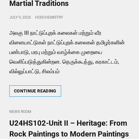
Martial Traditions
THE
TAMILS
POSTED
JULY 9, 2026
HODCHEMISTRY
ON
அலகு III நாட்டுப்புறக் கலைகள் மற்றும் வீர
விளையாட்டுகள் நாட்டுப்புறக் கலைகள் தமிழர்களின்
பண்பாடு, மரபு மற்றும் வாழ்க்கை முறையை
வெளிப்படுத்துகின்றன. தெருக்கூத்து, கரகாட்டம்,
வில்லுப்பாட்டு, சிலம்பம்
U24HS102-
CONTINUE READING
UNIT
III
–
CAT
NEWS ROOM
FOLK
LINKS
U24HS102-Unit II – Heritage: From
ARTS
AND
Rock Paintings to Modern Paintings
MARTIAL