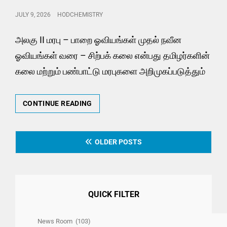
TRADITIONS
POSTED
JULY 9, 2026
HODCHEMISTRY
ON
அலகு II மரபு – பாறை ஓவியங்கள் முதல் நவீன
ஓவியங்கள் வரை – சிற்பக் கலை என்பது தமிழர்களின்
கலை மற்றும் பண்பாட்டு மரபுகளை அறிமுகப்படுத்தும்
U24HS102-
CONTINUE READING
UNIT
II
Posts
–
OLDER POSTS
HERITAGE:
navigation
FROM
ROCK
PAINTINGS
TO
QUICK FILTER
MODERN
PAINTINGS
Quick