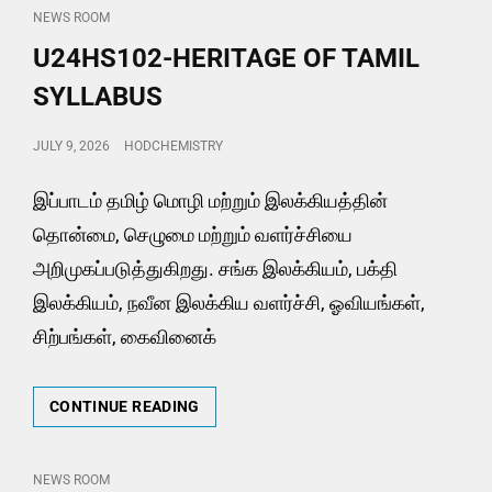
UNIT
CAT
NEWS ROOM
1-
LINKS
U24HS102-HERITAGE OF TAMIL
5
SYLLABUS
POSTED
JULY 9, 2026
HODCHEMISTRY
ON
இப்பாடம் தமிழ் மொழி மற்றும் இலக்கியத்தின்
தொன்மை, செழுமை மற்றும் வளர்ச்சியை
அறிமுகப்படுத்துகிறது. சங்க இலக்கியம், பக்தி
இலக்கியம், நவீன இலக்கிய வளர்ச்சி, ஓவியங்கள்,
சிற்பங்கள், கைவினைக்
U24HS102-
CONTINUE READING
HERITAGE
OF
TAMIL
CAT
NEWS ROOM